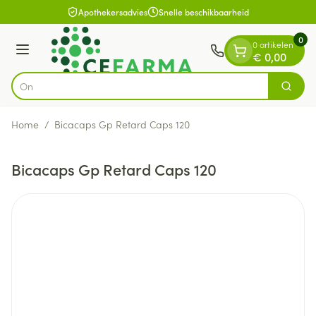
Dia 1 van 1
Ga naar de inhoud
Apothekersadvies
Snelle beschikbaarheid
0
0 artikelen
Menu
€ 0,00
Zoek
Product, merk, categorie...
Home
/
Bicacaps Gp Retard Caps 120
Bicacaps Gp Retard Caps 120