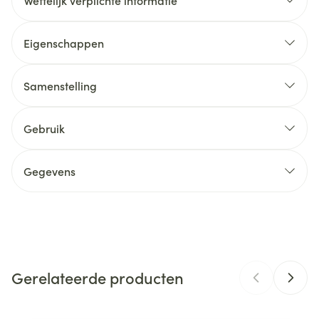
Wettelijk verplichte informatie
Eigenschappen
vegan
Samenstelling
Gebruik
Gegevens
CNK
4874640
Organisaties
KURACILO
Gerelateerde producten
Merken
Kuracilo
Breedte
82 mm