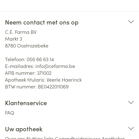
Neem contact met ons op
C.E. Farma BV
Markt 3
8780
Oostrozebeke
Telefoon:
056 66 63 14
E-mailadres:
info@
cefarma.be
APB nummer:
371002
Apotheek titularis:
Veerle Haerinck
BTW nummer:
BE0422011069
Klantenservice
FAQ
Uw apotheek
Over ons
Nuttige links
Gezondheidsnieuws
Apotheker