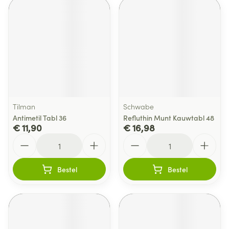
Tilman
Schwabe
Antimetil Tabl 36
Refluthin Munt Kauwtabl 48
€ 11,90
€ 16,98
Aantal
Aantal
Bestel
Bestel