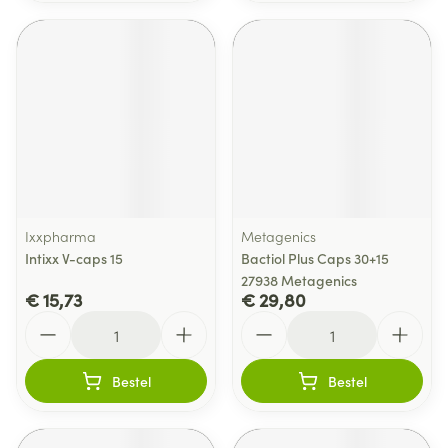
Ixxpharma
Metagenics
Intixx V-caps 15
Bactiol Plus Caps 30+15
27938 Metagenics
€ 15,73
€ 29,80
Aantal
Aantal
Bestel
Bestel