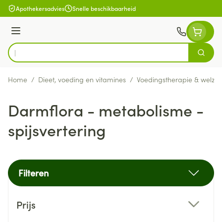
Ga naar de inhoud
Apothekersadvies
Snelle beschikbaarheid
Menu
Zoek
Product, merk, categorie...
Home
/
Dieet, voeding en vitamines
/
Voedingstherapie & welzijn
Darmflora - metabolisme -
spijsvertering
Filteren
Doorgaan naar productlijst
Prijs
filter