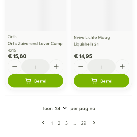
Ortis
Nvive Lichte Maag
Ortis Zuiverend Lever Comp
Liquishells 24
4x15
€ 15,80
€ 14,95
Aantal
Aantal
Bestel
Bestel
Toon
per pagina
Pagina's
U lees momenteel pagina
Pagina
Pagina
Pagina
1
2
3
...
29