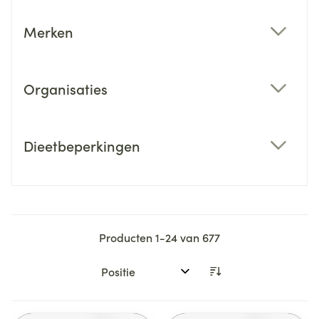
Merken
filter
Organisaties
filter
Dieetbeperkingen
filter
Producten
1
-
24
van
677
Sorteer op: