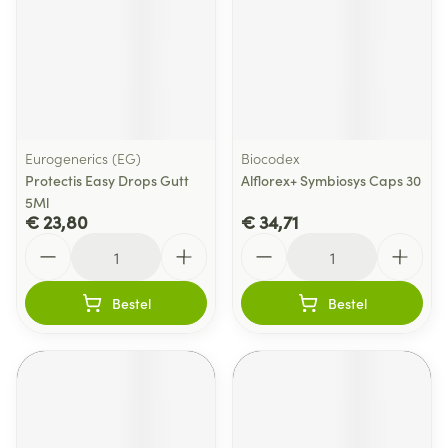
Eurogenerics (EG)
Biocodex
Protectis Easy Drops Gutt
Alflorex+ Symbiosys Caps 30
5Ml
€ 23,80
€ 34,71
Aantal
Aantal
Bestel
Bestel