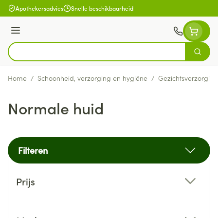
Ga naar de inhoud
Apothekersadvies
Snelle beschikbaarheid
Menu
Zoek
Product, merk, categorie...
Home
/
Schoonheid, verzorging en hygiëne
/
Gezichtsverzorging
Normale huid
Filteren
Doorgaan naar productlijst
Prijs
filter