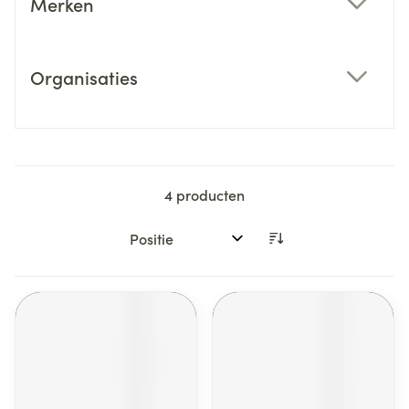
Merken
filter
Organisaties
filter
4
producten
Sorteer op: