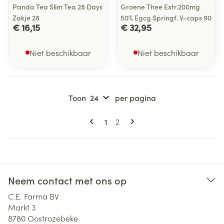
Panda Tea Slim Tea 28 Days
Groene Thee Extr.200mg
Zakje 28
50% Egcg Springf. V-caps 90
€ 16,15
€ 32,95
Niet beschikbaar
Niet beschikbaar
Toon
per pagina
Pagina's
U lees momenteel pagina
Pagina
1
2
Neem contact met ons op
C.E. Farma BV
Markt 3
8780
Oostrozebeke