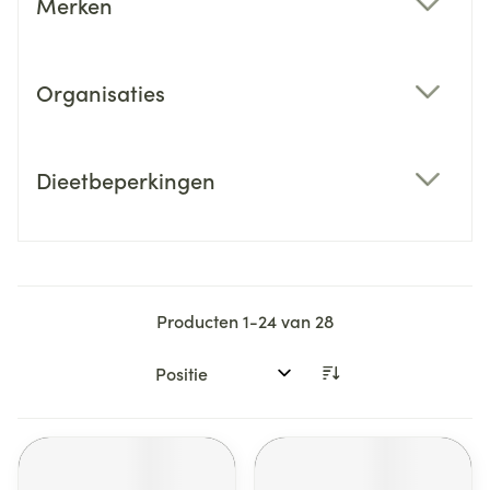
Merken
filter
Organisaties
filter
Dieetbeperkingen
filter
Producten
1
-
24
van
28
Sorteer op: