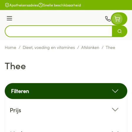
Ga naar de inhoud
Apothekersadvies
Snelle beschikbaarheid
Menu
Zoek
Product, merk, categorie...
Home
/
Dieet, voeding en vitamines
/
Afslanken
/
Thee
Thee
Filteren
Doorgaan naar productlijst
Prijs
filter