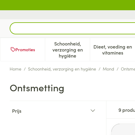
Ga naar de inhoud
Product, merk, categorie...
Schoonheid,
Dieet, voeding en
verzorging en
Promoties
Toon submenu voor Schoonheid
Toon subm
vitamines
hygiëne
Home
/
Schoonheid, verzorging en hygiëne
/
Mond
/
Ontsme
Ontsmetting
Doorgaan naar productlijst
9
produ
Prijs
filter