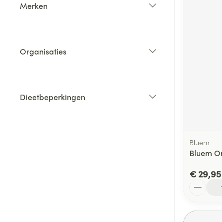
Merken
filter
Organisaties
filter
Dieetbeperkingen
filter
Bluem
Bluem Or
€ 29,95
Aantal