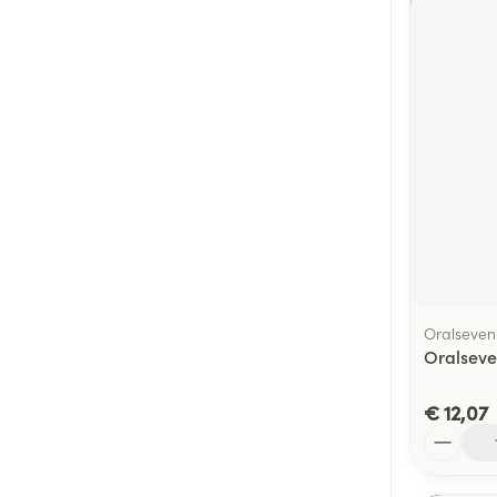
Oralseven
Oralsev
€ 12,07
Aantal