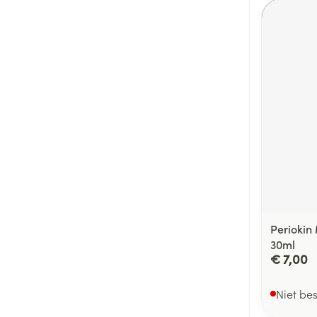
Periokin
30ml
€ 7,00
Niet be