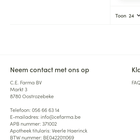
Toon
Neem contact met ons op
Kl
C.E. Farma BV
FA
Markt 3
8780
Oostrozebeke
Telefoon:
056 66 63 14
E-mailadres:
info@
cefarma.be
APB nummer:
371002
Apotheek titularis:
Veerle Haerinck
BTW nummer:
BE0422011069