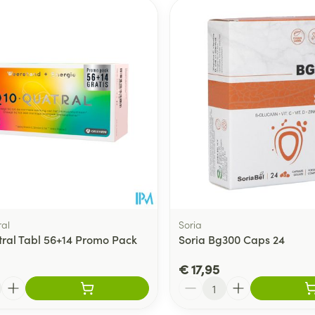
ale en maximale prijswaarden aan te passen.
al
Soria
ral Tabl 56+14 Promo Pack
Soria Bg300 Caps 24
€ 17,95
Aantal