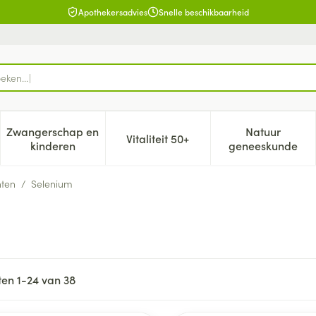
Apothekersadvies
Snelle beschikbaarheid
Zwangerschap en
Natuur
Vitaliteit 50+
, verzorging en hygiëne categorie
enu voor Dieet, voeding en vitamines categorie
Toon submenu voor Zwangerschap en kinderen cat
Toon submenu voor Vitaliteit 5
Toon subm
kinderen
geneeskunde
nten
/
Selenium
ten
1
-
24
van
38