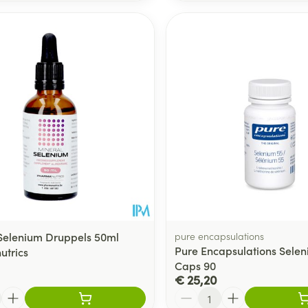
Selenium Druppels 50ml
pure encapsulations
Pure Encapsulations Sele
trics
Caps 90
€ 25,20
Aantal