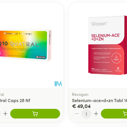
al
Revogan
ral Caps 28 Nf
Selenium-ace+d+zn Tabl 
€ 49,04
Aantal