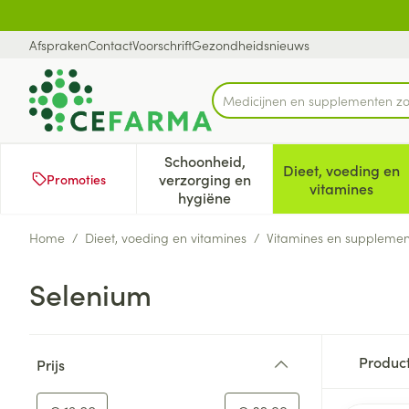
Ga naar de inhoud
Dia 1 van 1
Afspraken
Contact
Voorschrift
Gezondheidsnieuws
M
Product, merk, categorie...
Schoonheid,
Dieet, voeding en
verzorging en
Promoties
Toon submenu voor Schoonheid
Toon subm
vitamines
hygiëne
Home
/
Dieet, voeding en vitamines
/
Vitamines en suppleme
Selenium
Doorgaan naar productlijst
Produc
Prijs
filter