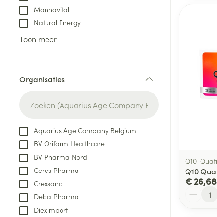
Mannavital
Natural Energy
Toon meer
Organisaties
filter
Aquarius Age Company Belgium
BV Orifarm Healthcare
BV Pharma Nord
Q10-Quatr
Ceres Pharma
Q10 Quat
€ 26,68
Cressana
Aantal
Deba Pharma
Dieximport