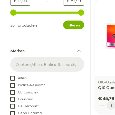
-
Minimumwaarde
Maximale waarde
€ 13,00
€ 82,99
Gebruik de pijltjestoetsen links en rechts om de minim
38 producten
Filteren
Merken
filter
Altisa
Q10-Quatr
Biotics-Research
Q10 Quat
CC Complex
€ 45,79
Cressana
Aantal
De Herborist
Deba Pharma