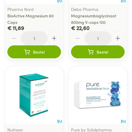
Pharma Nord
Deba Pharma
BioActive Magnesium 60
Magnesiumbisglycinaat
Caps
800mg V-caps 100
€ 11,89
€ 22,60
Aantal
Aantal
Bestel
Bestel
Nutrisan
Pure by Solidpharma