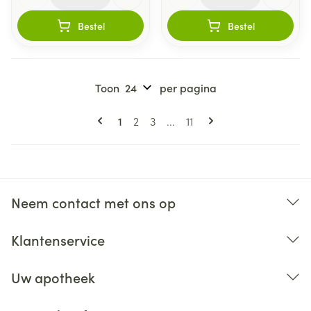
Bestel
Bestel
Toon
per pagina
Pagina's
U lees momenteel pagina
Pagina
Pagina
Pagina
1
2
3
...
11
Neem contact met ons op
Klantenservice
Uw apotheek