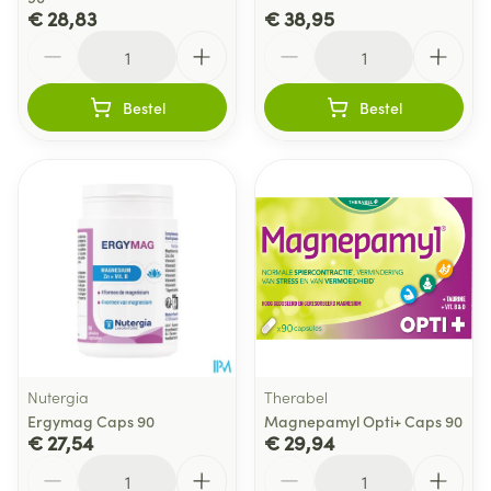
€ 28,83
€ 38,95
Aantal
Aantal
Bestel
Bestel
Nutergia
Therabel
Ergymag Caps 90
Magnepamyl Opti+ Caps 90
€ 27,54
€ 29,94
Aantal
Aantal