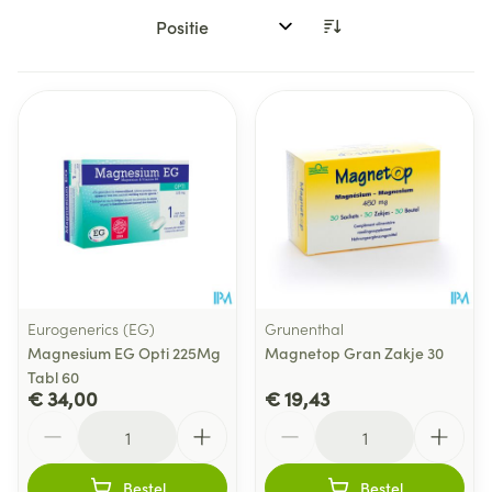
Sorteer op:
Eurogenerics (EG)
Grunenthal
Magnesium EG Opti 225Mg
Magnetop Gran Zakje 30
Tabl 60
€ 34,00
€ 19,43
Aantal
Aantal
Bestel
Bestel