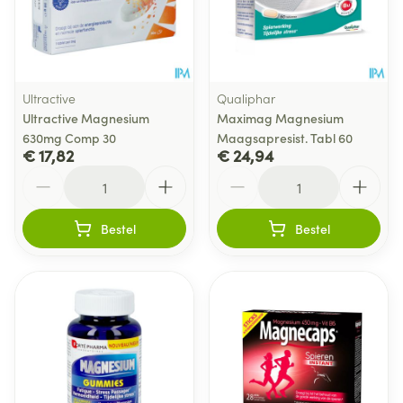
Ultractive
Qualiphar
Ultractive Magnesium
Maximag Magnesium
630mg Comp 30
Maagsapresist. Tabl 60
€ 17,82
€ 24,94
Aantal
Aantal
Bestel
Bestel