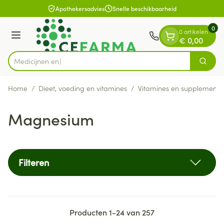
Dia 1 van 1
Ga naar de inhoud
Apothekersadvies
Snelle beschikbaarheid
0
0 artikelen
Menu
€ 0,00
Zoek
Product, merk, categorie...
Home
/
Dieet, voeding en vitamines
/
Vitamines en supplemente
Magnesium
Filteren
Producten
1
-
24
van
257