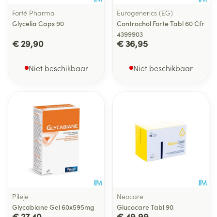
Forté Pharma
Eurogenerics (EG)
Glycelia Caps 90
Controchol Forte Tabl 60 Cfr
4399903
€ 29,90
€ 36,95
Niet beschikbaar
Niet beschikbaar
Pileje
Neocare
Glycabiane Gel 60x595mg
Glucocare Tabl 90
€ 27,40
€ 49,99