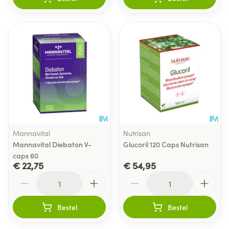
Mannavital
Nutrisan
Mannavital Diebaton V-
Glucoril 120 Caps Nutrisan
caps 60
€ 22,75
€ 54,95
Aantal
Aantal
Bestel
Bestel