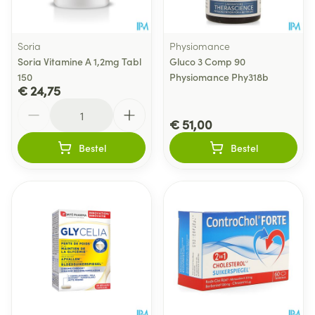
Soria
Physiomance
Soria Vitamine A 1,2mg Tabl
Gluco 3 Comp 90
150
Physiomance Phy318b
€ 24,75
Aantal
€ 51,00
Bestel
Bestel