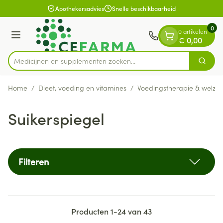
Dia 1 van 1
Ga naar de inhoud
Apothekersadvies
Snelle beschikbaarheid
0
0 artikelen
Menu
€ 0,00
Medicijnen en supplementen zoeken...
Zoek
Product, merk, categorie...
Home
/
Dieet, voeding en vitamines
/
Voedingstherapie & welzijn
Suikerspiegel
Filteren
Producten
1
-
24
van
43