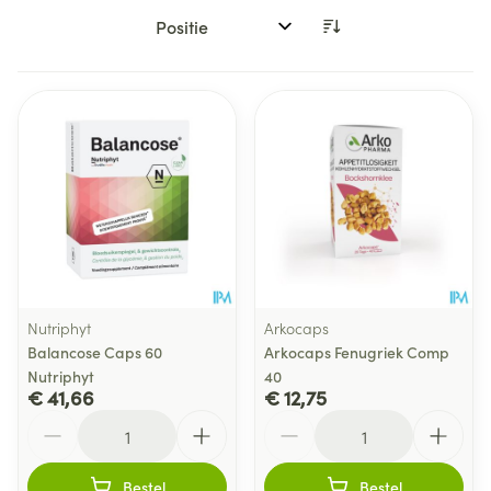
Sorteer op:
Nutriphyt
Arkocaps
Balancose Caps 60
Arkocaps Fenugriek Comp
Nutriphyt
40
€ 41,66
€ 12,75
Aantal
Aantal
Bestel
Bestel