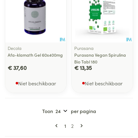
Decola
Purasana
Afa-klamath Gel 60x400mg
Purasana Vegan Spirulina
Bio Tabl 180
€ 37,60
€ 13,35
Niet beschikbaar
Niet beschikbaar
Toon
per pagina
Pagina's
U lees momenteel pagina
Pagina
1
2