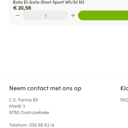
Bota El-bota Short Sport Wh/bl N2
€ 20,58
Aantal
Neem contact met ons op
Kl
C.E. Farma BV
FA
Markt 3
8780
Oostrozebeke
Telefoon:
056 66 63 14