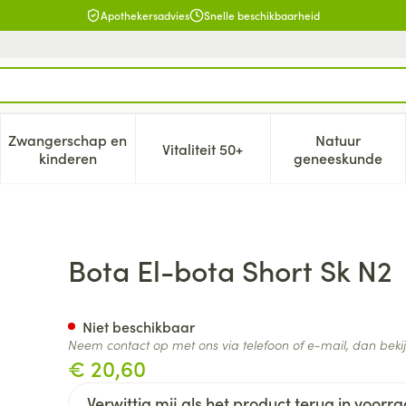
Apothekersadvies
Snelle beschikbaarheid
Zwangerschap en
Natuur
Vitaliteit 50+
, verzorging en hygiëne categorie
enu voor Dieet, voeding en vitamines categorie
Toon submenu voor Zwangerschap en kinderen cat
Toon submenu voor Vitaliteit 5
Toon subm
kinderen
geneeskunde
Bota El-bota Short Sk N2
Niet beschikbaar
Neem contact op met ons via telefoon of e-mail, dan bek
€ 20,60
Verwittig mij als het product terug in voorra