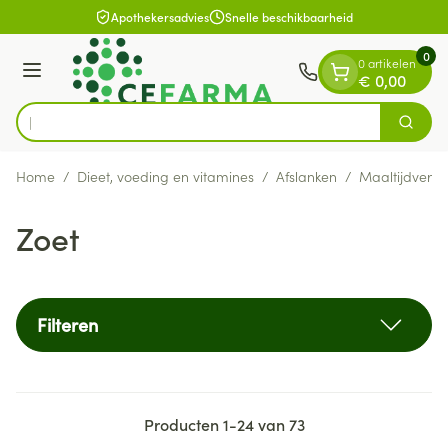
Dia 1 van 1
Ga naar de inhoud
Apothekersadvies
Snelle beschikbaarheid
0
0 artikelen
Menu
€ 0,00
Vind sn
Zoek
Product, merk, categorie...
Home
/
Dieet, voeding en vitamines
/
Afslanken
/
Maaltijdverv
Zoet
Filteren
Producten
1
-
24
van
73