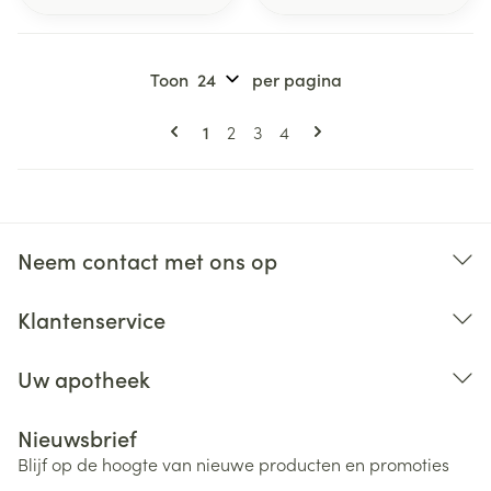
Toon
per pagina
Pagina's
U lees momenteel pagina
Pagina
Pagina
Pagina
1
2
3
4
Neem contact met ons op
Klantenservice
Uw apotheek
Nieuwsbrief
Blijf op de hoogte van nieuwe producten en promoties