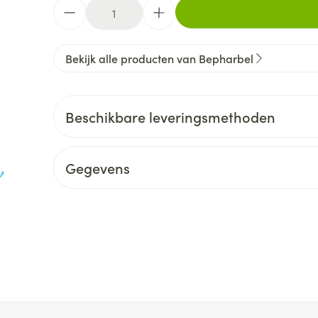
Aantal
Bekijk alle producten van Bepharbel
Beschikbare leveringsmethoden
Gegevens
 met de tabtoets. Je kunt de carrousel overslaan of direct na