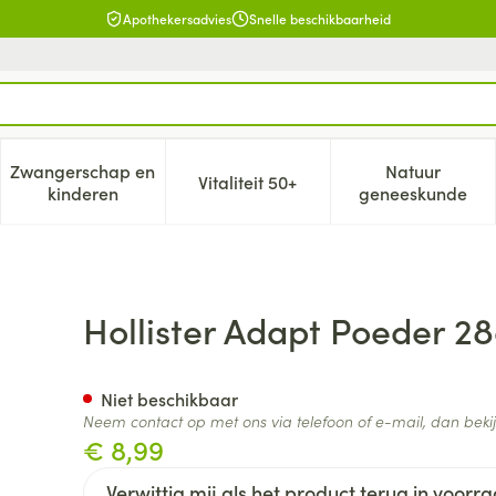
Apothekersadvies
Snelle beschikbaarheid
Zwangerschap en
Natuur
Vitaliteit 50+
, verzorging en hygiëne categorie
enu voor Dieet, voeding en vitamines categorie
Toon submenu voor Zwangerschap en kinderen cat
Toon submenu voor Vitaliteit 5
Toon subm
kinderen
geneeskunde
Hollister Adapt Poeder 28
Niet beschikbaar
Neem contact op met ons via telefoon of e-mail, dan bek
€ 8,99
Verwittig mij als het product terug in voorra