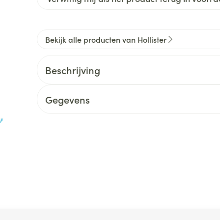
Bekijk alle producten van Hollister
Beschrijving
Gegevens
 met de tabtoets. Je kunt de carrousel overslaan of direct na