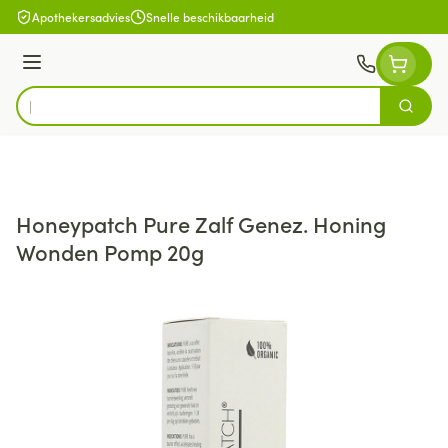
Ga naar de inhoud
Apothekersadvies
Snelle beschikbaarheid
Menu
Zoek
Product, merk, categorie...
Honeypatch Pure Zalf Genez. Honing
Wonden Pomp 20g