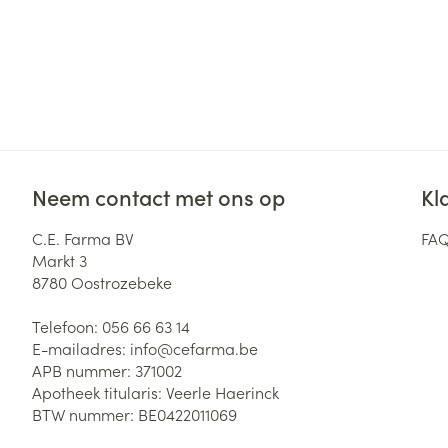
Neem contact met ons op
Kl
C.E. Farma BV
FA
Markt 3
8780
Oostrozebeke
Telefoon:
056 66 63 14
E-mailadres:
info@
cefarma.be
APB nummer:
371002
Apotheek titularis:
Veerle Haerinck
BTW nummer:
BE0422011069