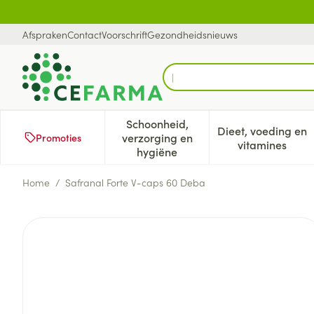
Ga naar de inhoud
Dia 1 van 1
Afspraken
Contact
Voorschrift
Gezondheidsnieuws
Op zoek n
Product, merk, categorie...
Schoonheid,
Dieet, voeding en
verzorging en
Promoties
Toon submenu voor Schoonheid
Toon subm
vitamines
hygiëne
Home
/
Safranal Forte V-caps 60 Deba
Safranal Forte V-caps 60 D