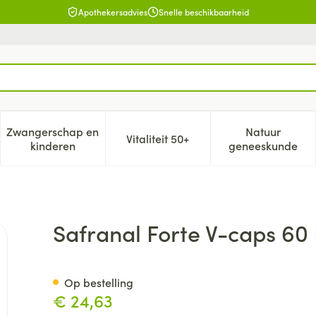
Apothekersadvies
Snelle beschikbaarheid
Zwangerschap en
Natuur
Vitaliteit 50+
, verzorging en hygiëne categorie
enu voor Dieet, voeding en vitamines categorie
Toon submenu voor Zwangerschap en kinderen cat
Toon submenu voor Vitaliteit 5
Toon subm
kinderen
geneeskunde
eba
Safranal Forte V-caps 60
Op bestelling
€ 24,63