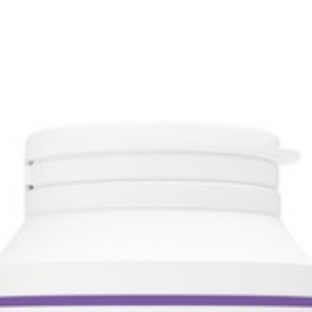
Lengte
52 mm
Diepte
60 mm
Hoeveelheid
60
Verpakking
Dieetbeperkingen
Vegan, Vegetarisch, Zond
Behoud
Kamertemperatuur (15°C -