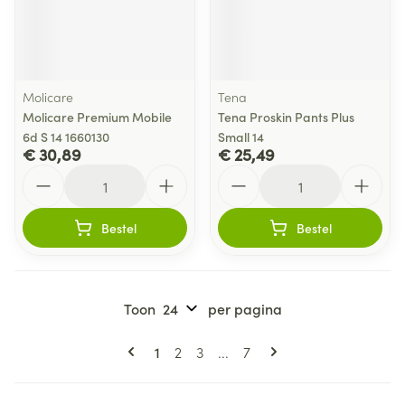
Molicare
Tena
Molicare Premium Mobile
Tena Proskin Pants Plus
6d S 14 1660130
Small 14
€ 30,89
€ 25,49
Aantal
Aantal
Bestel
Bestel
Toon
per pagina
Pagina's
U lees momenteel pagina
Pagina
Pagina
Pagina
1
2
3
...
7