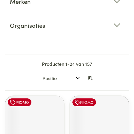
Merken
filter
Organisaties
filter
Producten
1
-
24
van
157
Sorteer op:
PROMO
PROMO