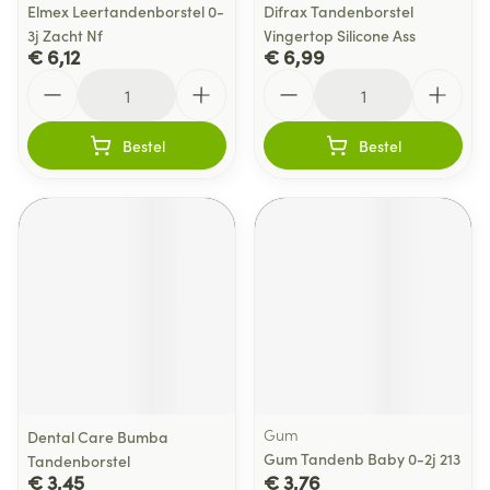
Elmex Leertandenborstel 0-
Difrax Tandenborstel
3j Zacht Nf
Vingertop Silicone Ass
€ 6,12
€ 6,99
Aantal
Aantal
Bestel
Bestel
Gum
Dental Care Bumba
Gum Tandenb Baby 0-2j 213
Tandenborstel
€ 3,45
€ 3,76