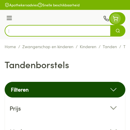
Ga naar de inhoud
Apothekersadvies
Snelle beschikbaarheid
Menu
Zoek
Product, merk, categorie...
Home
/
Zwangerschap en kinderen
/
Kinderen
/
Tanden
/
Tan
Tandenborstels
Filteren
Doorgaan naar productlijst
Prijs
filter