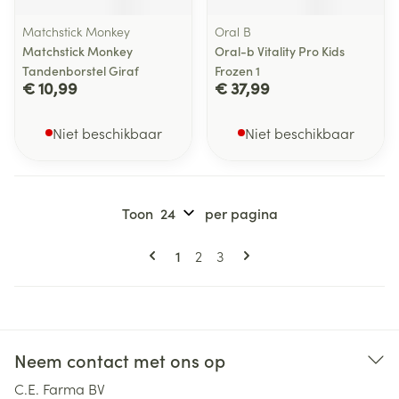
Matchstick Monkey
Oral B
Matchstick Monkey
Oral-b Vitality Pro Kids
Tandenborstel Giraf
Frozen 1
€ 10,99
€ 37,99
Niet beschikbaar
Niet beschikbaar
Toon
per pagina
Pagina's
U lees momenteel pagina
Pagina
Pagina
1
2
3
Neem contact met ons op
C.E. Farma BV