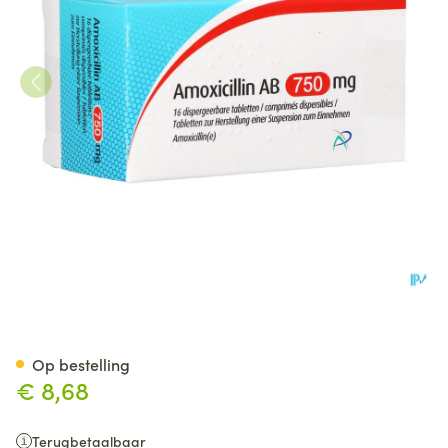
Amoxicillin AB 750mg Disp. T
Op bestelling
€ 8,68
Terugbetaalbaar