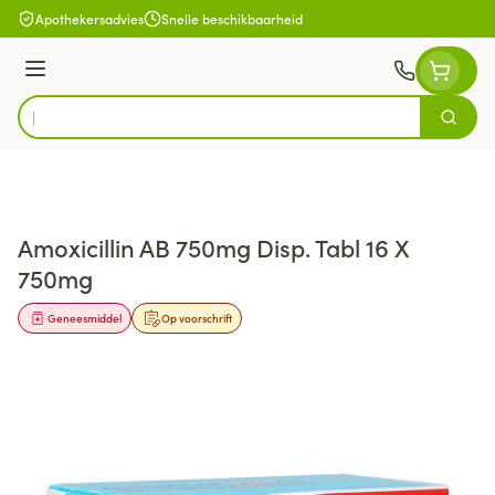
Ga naar de inhoud
Apothekersadvies
Snelle beschikbaarheid
Menu
Zoek
Product, merk, categorie...
Amoxicillin AB 750mg Disp. Tabl 16 X
750mg
Geneesmiddel
Op voorschrift