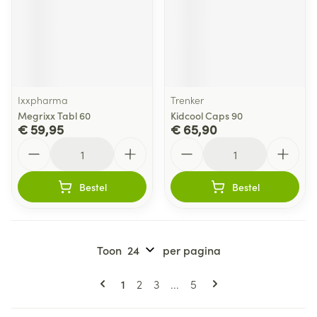
Ixxpharma
Trenker
Megrixx Tabl 60
Kidcool Caps 90
€ 59,95
€ 65,90
Aantal
Aantal
Bestel
Bestel
Toon
per pagina
Pagina's
U lees momenteel pagina
Pagina
Pagina
Pagina
1
2
3
...
5