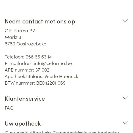
Neem contact met ons op
C.E. Farma BV
Markt 3
8780
Oostrozebeke
Telefoon:
056 66 63 14
E-mailadres:
info@
cefarma.be
APB nummer:
371002
Apotheek titularis:
Veerle Haerinck
BTW nummer:
BE0422011069
Klantenservice
FAQ
Uw apotheek
Over ons
Nuttige links
Gezondheidsnieuws
Apotheker