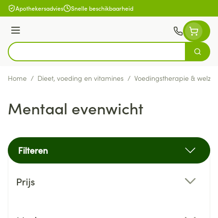
Ga naar de inhoud
Apothekersadvies
Snelle beschikbaarheid
Menu
Zoek
Product, merk, categorie...
Home
/
Dieet, voeding en vitamines
/
Voedingstherapie & welzijn
Mentaal evenwicht
Filteren
Doorgaan naar productlijst
Prijs
filter