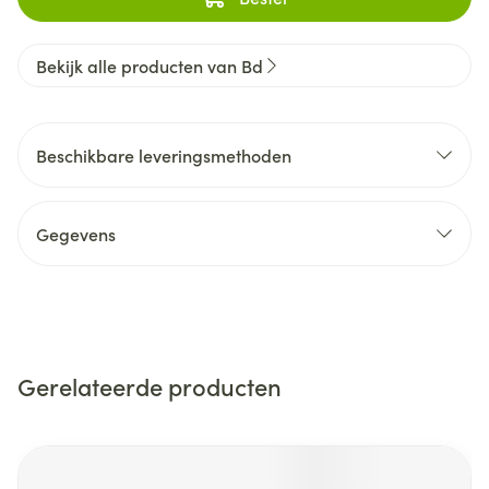
Bekijk alle producten van Bd
Beschikbare leveringsmethoden
Gegevens
Gerelateerde producten
Navigeren door de elementen van de carrousel is mogelijk m
Druk om carrousel over te slaan
Druk op om naar carrouselnavigatie te gaan