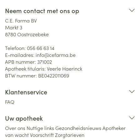
Neem contact met ons op
C.E. Farma BV
Markt 3
8780
Oostrozebeke
Telefoon:
056 66 63 14
E-mailadres:
info@
cefarma.be
APB nummer:
371002
Apotheek titularis:
Veerle Haerinck
BTW nummer:
BE0422011069
Klantenservice
FAQ
Uw apotheek
Over ons
Nuttige links
Gezondheidsnieuws
Apotheker
van wacht
Voorschrift
Zorgtarieven