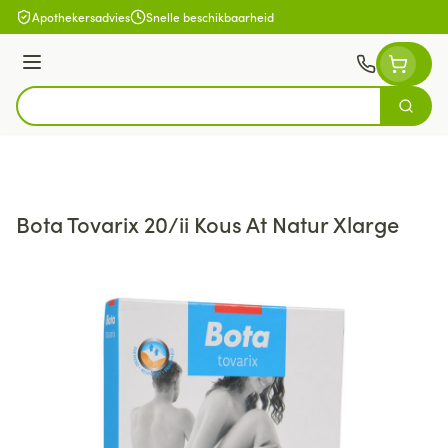
Ga naar de inhoud
Apothekersadvies
Snelle beschikbaarheid
Menu
Zoek
Product, merk, categorie...
Bota Tovarix 20/ii Kous At Natur Xlarge