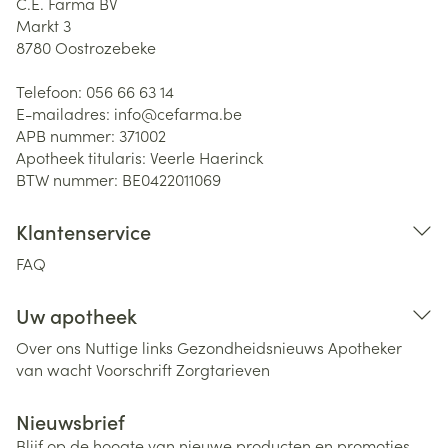
C.E. Farma BV
Markt 3
8780
Oostrozebeke
Telefoon:
056 66 63 14
E-mailadres:
info@
cefarma.be
APB nummer:
371002
Apotheek titularis:
Veerle Haerinck
BTW nummer:
BE0422011069
Klantenservice
FAQ
Uw apotheek
Over ons
Nuttige links
Gezondheidsnieuws
Apotheker
van wacht
Voorschrift
Zorgtarieven
Nieuwsbrief
Blijf op de hoogte van nieuwe producten en promoties