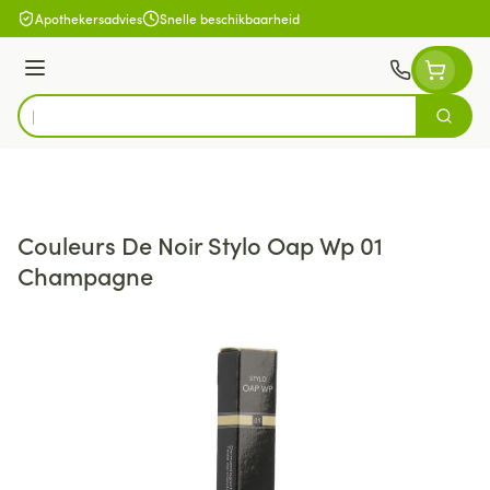
Ga naar de inhoud
Apothekersadvies
Snelle beschikbaarheid
Menu
Zoek
Product, merk, categorie...
Couleurs De Noir Stylo Oap Wp 01
Champagne