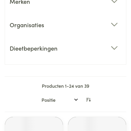
Merken
filter
Organisaties
filter
Dieetbeperkingen
filter
Producten
1
-
24
van
39
Sorteer op: