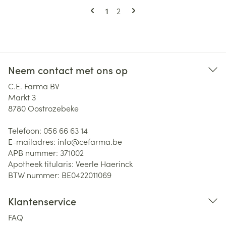
Pagina's
U lees momenteel pagina
Pagina
1
2
Neem contact met ons op
C.E. Farma BV
Markt 3
8780
Oostrozebeke
Telefoon:
056 66 63 14
E-mailadres:
info@
cefarma.be
APB nummer:
371002
Apotheek titularis:
Veerle Haerinck
BTW nummer:
BE0422011069
Klantenservice
FAQ