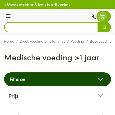
Ga naar de inhoud
Apothekersadvies
Snelle beschikbaarheid
Menu
Zoek
Product, merk, categorie...
Home
/
Dieet, voeding en vitamines
/
Voeding
/
Babyvoeding
Medische voeding >1 jaar
Filteren
Doorgaan naar productlijst
Prijs
filter