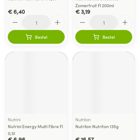
Zomerfruit Fl 200ml
€ 6,40
€ 3,19
Aantal
Aantal
Bestel
Bestel
Nutrini
Nutrilon
Nutrini Energy Multi Fibre Fl
Nutrilon Nutriton 135g
0,5l
€ 6,96
€ 16,57