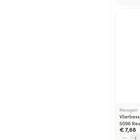
Revogan
Vlierbes
5096 Re
€ 7,68
Aantal