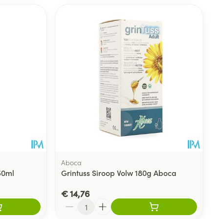
Aboca
50ml
Grintuss Siroop Volw 180g Aboca
€ 14,76
Aantal