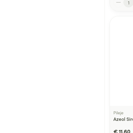
Pileje
Azeol Si
€ 11,60