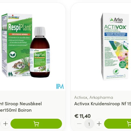
Activox, Arkopharma
nt Siroop Neus&keel
Activox Kruidensiroop Nf 1
er150ml Boiron
€ 11,40
Aantal