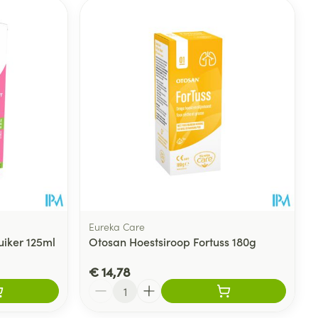
Eureka Care
uiker 125ml
Otosan Hoestsiroop Fortuss 180g
€ 14,78
Aantal