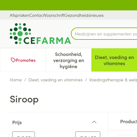
Ga naar de inhoud
Dia 1 van 1
Afspraken
Contact
Voorschrift
Gezondheidsnieuws
M
Product, merk, categorie...
Schoonheid,
Dieet, voeding en
verzorging en
Promoties
Toon submenu voor Schoonheid
Toon subm
vitamines
hygiëne
Home
/
Dieet, voeding en vitamines
/
Voedingstherapie & welz
Siroop
Doorgaan naar productlijst
Produc
Prijs
filter