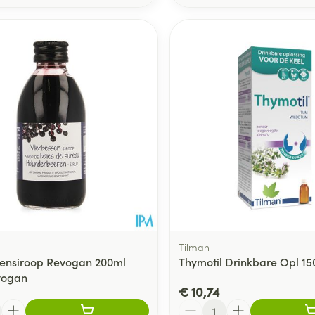
Tilman
sensiroop Revogan 200ml
Thymotil Drinkbare Opl 15
vogan
€ 10,74
Aantal