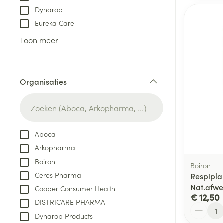
Dynarop
Eureka Care
Toon meer
Organisaties
filter
Aboca
Arkopharma
Boiron
Boiron
Ceres Pharma
Respipla
Nat.afwe
Cooper Consumer Health
€ 12,50
DISTRICARE PHARMA
Aantal
Dynarop Products