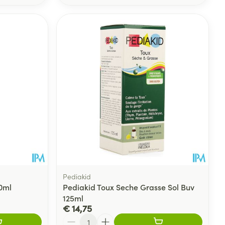
Pediakid
0ml
Pediakid Toux Seche Grasse Sol Buv
125ml
€ 14,75
Aantal