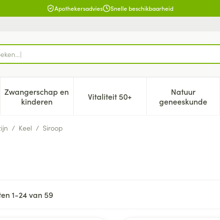
Apothekersadvies
Snelle beschikbaarheid
Zwangerschap en
Natuur
Vitaliteit 50+
, verzorging en hygiëne categorie
enu voor Dieet, voeding en vitamines categorie
Toon submenu voor Zwangerschap en kinderen cat
Toon submenu voor Vitaliteit 5
Toon subm
kinderen
geneeskunde
ijn
/
Keel
/
Siroop
ten
1
-
24
van
59