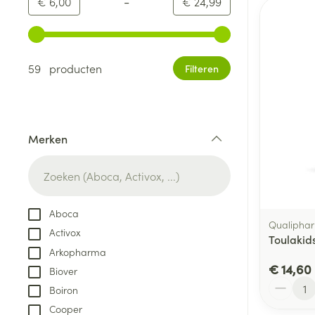
-
Minimumwaarde
Maximale waarde
€ 6,00
€ 24,99
Gebruik de pijltjestoetsen links en rechts om de minim
59 producten
Filteren
Merken
filter
Aboca
Qualiphar
Activox
Toulakids
Arkopharma
€ 14,60
Biover
Aantal
Boiron
Cooper