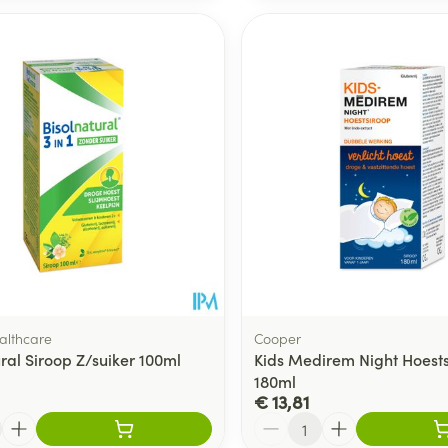
althcare
Cooper
ral Siroop Z/suiker 100ml
Kids Medirem Night Hoest
180ml
€ 13,81
Aantal