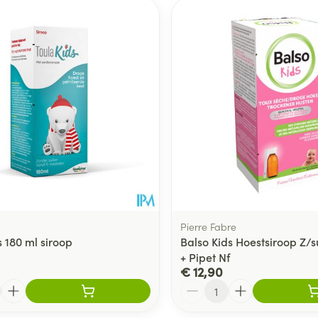
ale en maximale prijswaarden aan te passen.
Pierre Fabre
 180 ml siroop
Balso Kids Hoestsiroop Z/s
+ Pipet Nf
€ 12,90
Aantal