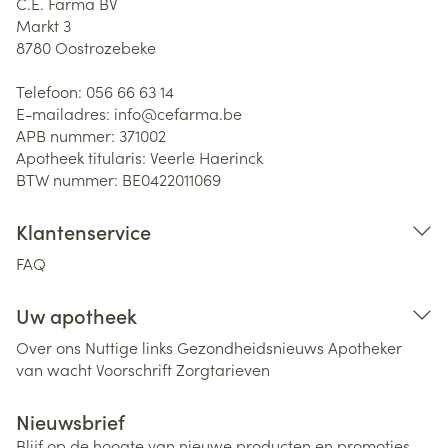
C.E. Farma BV
Markt 3
8780
Oostrozebeke
Telefoon:
056 66 63 14
E-mailadres:
info@
cefarma.be
APB nummer:
371002
Apotheek titularis:
Veerle Haerinck
BTW nummer:
BE0422011069
Klantenservice
FAQ
Uw apotheek
Over ons
Nuttige links
Gezondheidsnieuws
Apotheker
van wacht
Voorschrift
Zorgtarieven
Nieuwsbrief
Blijf op de hoogte van nieuwe producten en promoties