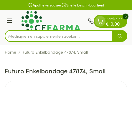
Dia 1 van 1
Ga naar de inhoud
Apothekersadvies
Snelle beschikbaarheid
0
0 artikelen
Menu
€ 0,00
Medicijnen en supplementen zoeken...
Zoek
Product, merk, categorie...
Home
/
Futuro Enkelbandage 47874, Small
Futuro Enkelbandage 47874, Small