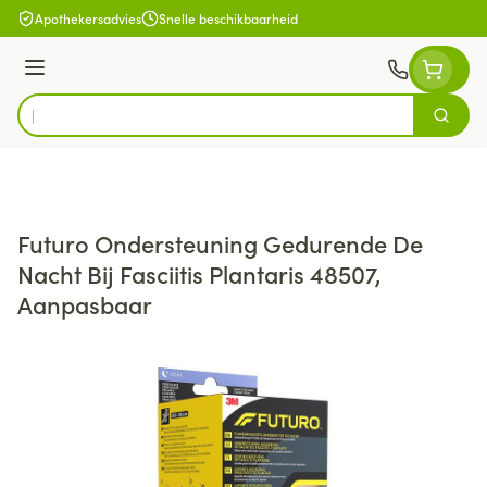
Ga naar de inhoud
Apothekersadvies
Snelle beschikbaarheid
Menu
Zoek
Product, merk, categorie...
Futuro Ondersteuning Gedurende De
Nacht Bij Fasciitis Plantaris 48507,
Aanpasbaar