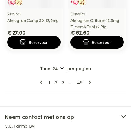
Geneesmiddel
Op voorschrift
Geneesmiddel
Op voorschrift
Almirall
Orifarm
Almogran Comp 3 X 12,5mg
Almogran Orifarm 12,5mg
Filmomh Tabl 12 Pip
€ 27,00
€ 62,60
Reserveer
Reserveer
Toon
per pagina
Pagina's
U lees momenteel pagina
Pagina
Pagina
Pagina
1
2
3
...
49
Neem contact met ons op
C.E. Farma BV