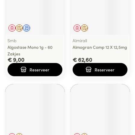
Geneesmiddel
Op voorschrift
Schriftelijke aanvraag
Geneesmiddel
Op voorschrift
Smb
Almirall
Algostase Mono 1g - 60
Almogran Comp 12 X 12,5mg
Zakjes
€ 9,00
€ 62,60
Reserveer
Reserveer