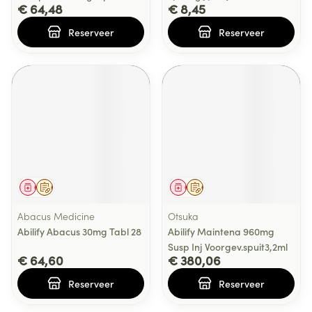
€ 64,48
€ 8,45
Reserveer
Reserveer
Geneesmiddel
Op voorschrift
Geneesmiddel
Op voorschrift
Abacus Medicine
Otsuka
Abilify Abacus 30mg Tabl 28
Abilify Maintena 960mg
Susp Inj Voorgev.spuit3,2ml
€ 64,60
€ 380,06
Reserveer
Reserveer