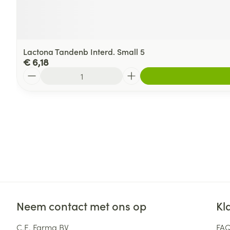
Lactona Tandenb Interd. Small 5
€ 6,18
Aantal
Neem contact met ons op
Kl
C.E. Farma BV
FA