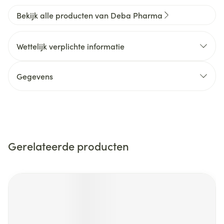
Bekijk alle producten van Deba Pharma
Wettelijk verplichte informatie
Gegevens
Gerelateerde producten
Navigeren door de elementen van de carrousel is mogelijk m
Druk om carrousel over te slaan
Druk op om naar carrouselnavigatie te gaan