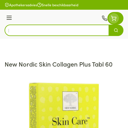
Ga naar de inhoud
Apothekersadvies
Snelle beschikbaarheid
Menu
Zoek
Product, merk, categorie...
New Nordic Skin Collagen Plus Tabl 60