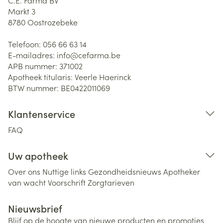
C.E. Farma BV
Markt 3
8780
Oostrozebeke
Telefoon:
056 66 63 14
E-mailadres:
info@
cefarma.be
APB nummer:
371002
Apotheek titularis:
Veerle Haerinck
BTW nummer:
BE0422011069
Klantenservice
FAQ
Uw apotheek
Over ons
Nuttige links
Gezondheidsnieuws
Apotheker
van wacht
Voorschrift
Zorgtarieven
Nieuwsbrief
Blijf op de hoogte van nieuwe producten en promoties