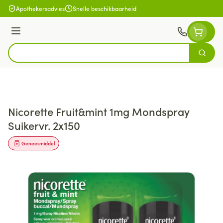
Ga naar de inhoud
Apothekersadvies
Snelle beschikbaarheid
Menu
Zoek
Product, merk, categorie...
Nicorette Fruit&mint 1mg Mondspray
Suikervr. 2x150
Geneesmiddel