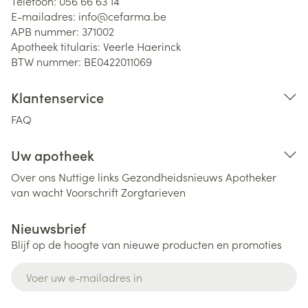
Telefoon:
056 66 63 14
E-mailadres:
info@
cefarma.be
APB nummer:
371002
Apotheek titularis:
Veerle Haerinck
BTW nummer:
BE0422011069
Klantenservice
FAQ
Uw apotheek
Over ons
Nuttige links
Gezondheidsnieuws
Apotheker
van wacht
Voorschrift
Zorgtarieven
Nieuwsbrief
Blijf op de hoogte van nieuwe producten en promoties
E-mail adres