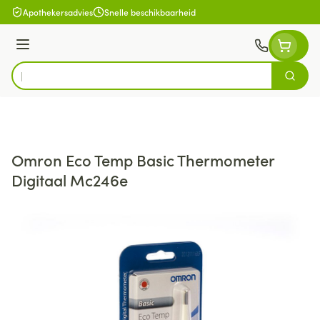
Ga naar de inhoud
Apothekersadvies
Snelle beschikbaarheid
Menu
Zoek
Product, merk, categorie...
Omron Eco Temp Basic Thermometer
Digitaal Mc246e