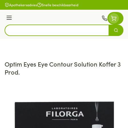
Ga naar de inhoud
Apothekersadvies
Snelle beschikbaarheid
Menu
Zoek
Product, merk, categorie...
Optim Eyes Eye Contour Solution Koffer 3
Prod.