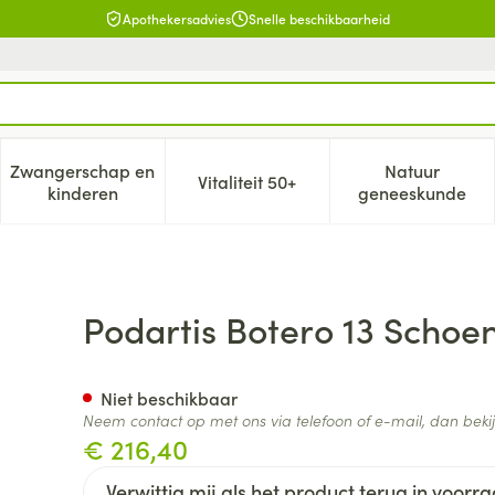
Apothekersadvies
Snelle beschikbaarheid
Zwangerschap en
Natuur
Vitaliteit 50+
, verzorging en hygiëne categorie
enu voor Dieet, voeding en vitamines categorie
Toon submenu voor Zwangerschap en kinderen cat
Toon submenu voor Vitaliteit 5
Toon subm
kinderen
geneeskunde
an Zwart 47 Xl
Podartis Botero 13 Schoe
Niet beschikbaar
Neem contact op met ons via telefoon of e-mail, dan bek
€ 216,40
Verwittig mij als het product terug in voorra