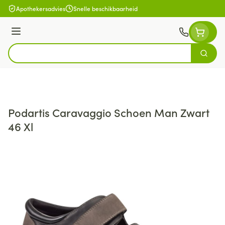
Ga naar de inhoud
Apothekersadvies
Snelle beschikbaarheid
Menu
Zoek
Product, merk, categorie...
Podartis Caravaggio Schoen Man Zwart
46 Xl