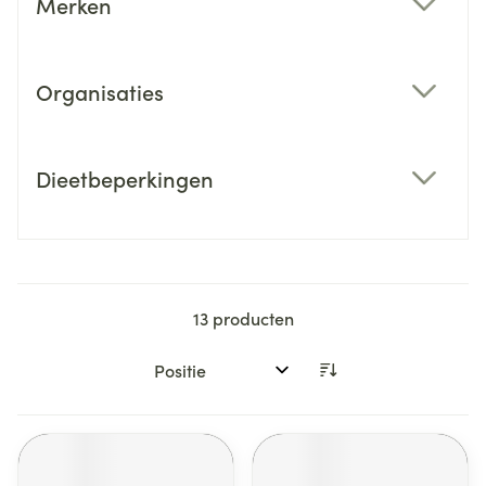
Merken
filter
Organisaties
filter
Dieetbeperkingen
filter
13
producten
Sorteer op: