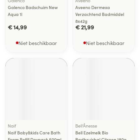
Galenco
Aveeno
Galenco Badschuim New
Aveeno Dermexa
Aqua 1l
Verzachtend Badmiddel
8x42g
€ 14,99
€ 21,99
Niet beschikbaar
Niet beschikbaar
Naif
Bell’Ânesse
Naif Baby&kids Care Bath
Bell Ezelmelk Bio
Foam Refill Doypack 500ml
Badbruisbal Citroen 180g