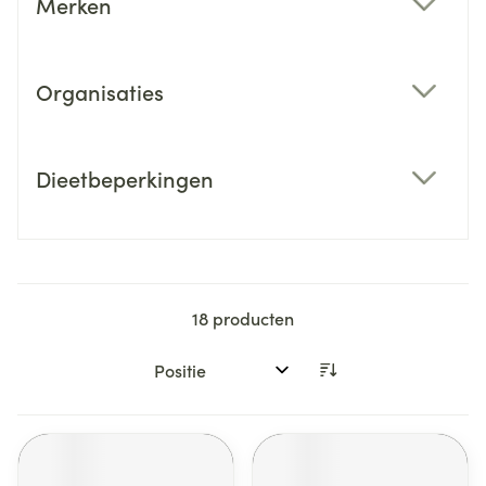
Merken
filter
Organisaties
filter
Dieetbeperkingen
filter
18
producten
Sorteer op: