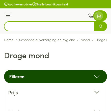
Ga naar de inhoud
Apothekersadvies
Snelle beschikbaarheid
Menu
Zoek
Product, merk, categorie...
Home
/
Schoonheid, verzorging en hygiëne
/
Mond
/
Droge m
Droge mond
Filteren
Doorgaan naar productlijst
Prijs
filter