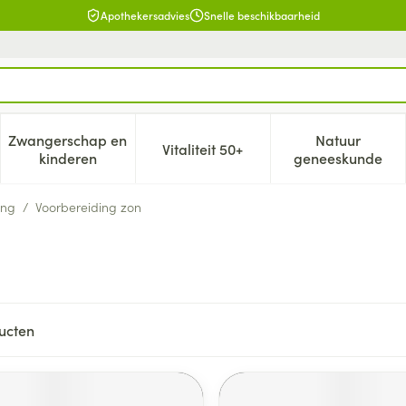
Apothekersadvies
Snelle beschikbaarheid
Zwangerschap en
Natuur
Vitaliteit 50+
, verzorging en hygiëne categorie
enu voor Dieet, voeding en vitamines categorie
Toon submenu voor Zwangerschap en kinderen cat
Toon submenu voor Vitaliteit 5
Toon subm
kinderen
geneeskunde
ing
/
Voorbereiding zon
ucten