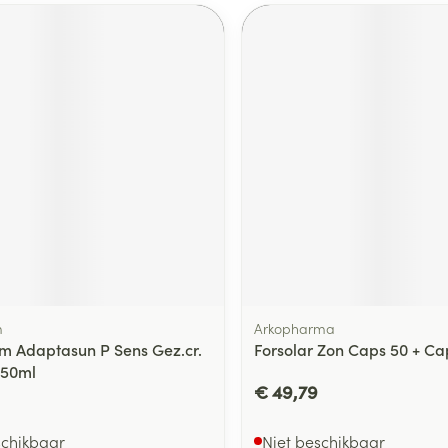
m
Arkopharma
m Adaptasun P Sens Gez.cr.
Forsolar Zon Caps 50 + Cap
 50ml
€ 49,79
schikbaar
Niet beschikbaar