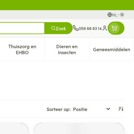
NL
Oversc
Talen
Zoek
056 66 63 14
Klant menu
Thuiszorg en
Dieren en
Geneesmiddelen
egorie
0+ categorie
enu voor Natuur geneeskunde categorie
Toon submenu voor Thuiszorg en EHBO categorie
Toon submenu voor Dieren en i
Toon subm
EHBO
insecten
Sorteer op: