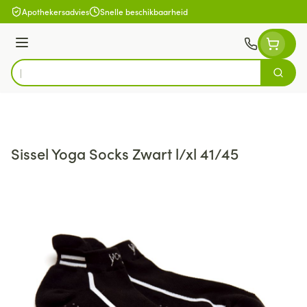
Ga naar de inhoud
Apothekersadvies
Snelle beschikbaarheid
Menu
Zoek
Product, merk, categorie...
Sissel Yoga Socks Zwart l/xl 41/45