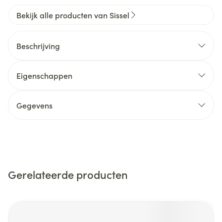
Bekijk alle producten van Sissel
Beschrijving
Eigenschappen
Gegevens
Gerelateerde producten
Navigeren door de elementen van de carrousel is mogelijk m
Druk om carrousel over te slaan
Druk op om naar carrouselnavigatie te gaan