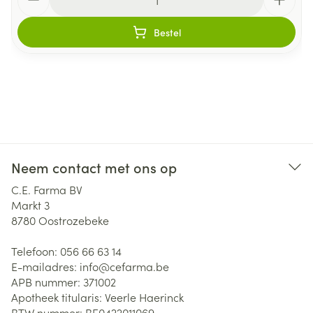
Bestel
Neem contact met ons op
C.E. Farma BV
Markt 3
8780
Oostrozebeke
Telefoon:
056 66 63 14
E-mailadres:
info@
cefarma.be
APB nummer:
371002
Apotheek titularis:
Veerle Haerinck
BTW nummer:
BE0422011069