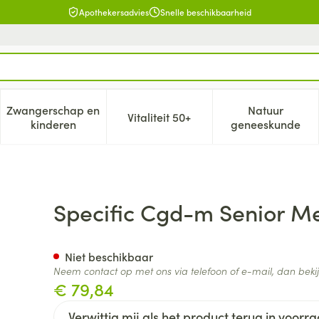
Apothekersadvies
Snelle beschikbaarheid
Zwangerschap en
Natuur
Vitaliteit 50+
, verzorging en hygiëne categorie
enu voor Dieet, voeding en vitamines categorie
Toon submenu voor Zwangerschap en kinderen cat
Toon submenu voor Vitaliteit 5
Toon subm
kinderen
geneeskunde
um Breed 12kg
Specific Cgd-m Senior M
Niet beschikbaar
Neem contact op met ons via telefoon of e-mail, dan bek
€ 79,84
Verwittig mij als het product terug in voorra