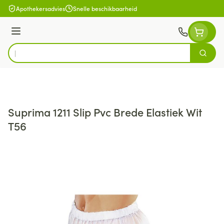
Ga naar de inhoud
Apothekersadvies
Snelle beschikbaarheid
Menu
Zoek
Product, merk, categorie...
Suprima 1211 Slip Pvc Brede Elastiek Wit
T56