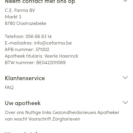
Neem contact met ons op
C.E. Farma BV
Markt 3
8780
Oostrozebeke
Telefoon:
056 66 63 14
E-mailadres:
info@
cefarma.be
APB nummer:
371002
Apotheek titularis:
Veerle Haerinck
BTW nummer:
BE0422011069
Klantenservice
FAQ
Uw apotheek
Over ons
Nuttige links
Gezondheidsnieuws
Apotheker
van wacht
Voorschrift
Zorgtarieven