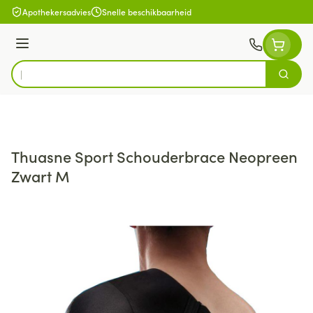
Ga naar de inhoud
Apothekersadvies
Snelle beschikbaarheid
Menu
Zoek
Product, merk, categorie...
Thuasne Sport Schouderbrace Neopreen
Zwart M