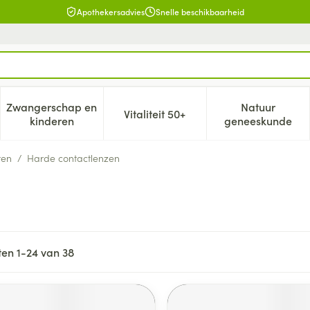
Apothekersadvies
Snelle beschikbaarheid
Zwangerschap en
Natuur
Vitaliteit 50+
, verzorging en hygiëne categorie
enu voor Dieet, voeding en vitamines categorie
Toon submenu voor Zwangerschap en kinderen cat
Toon submenu voor Vitaliteit 5
Toon subm
kinderen
geneeskunde
ten
/
Harde contactlenzen
ten
1
-
24
van
38