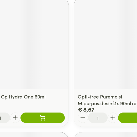
 Gp Hydra One 60ml
Opti-free Puremoist
M.purpos.desinf.1x 90ml+e
€ 8,67
Aantal