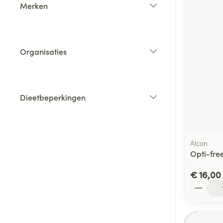
Merken
filter
Organisaties
filter
Dieetbeperkingen
filter
Alcon
Opti-fre
€ 16,00
Aantal