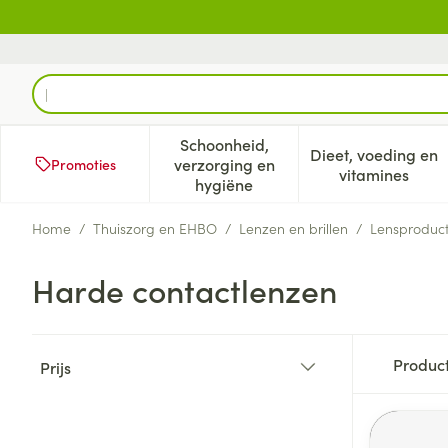
Ga naar de inhoud
Product, merk, categorie...
Schoonheid,
Dieet, voeding en
verzorging en
Promoties
Toon submenu voor Schoonheid
Toon subm
vitamines
hygiëne
Home
/
Thuiszorg en EHBO
/
Lenzen en brillen
/
Lensproduc
Harde contactlenzen
Doorgaan naar productlijst
Produc
Prijs
filter