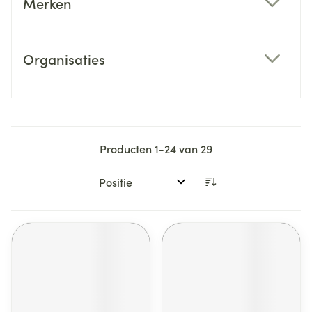
Merken
filter
Organisaties
filter
Producten
1
-
24
van
29
Sorteer op: