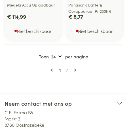
Medela Accu Oplaadbaar
Panasonic Batterij
Oorapparaat Pr 230h 6
€ 114,99
€ 8,77
Niet beschikbaar
Niet beschikbaar
Toon
per pagina
Pagina's
U lees momenteel pagina
Pagina
1
2
Neem contact met ons op
C.E. Farma BV
Markt 3
8780
Oostrozebeke