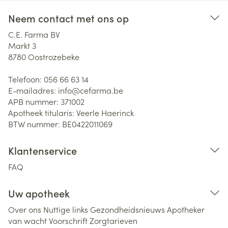
Neem contact met ons op
C.E. Farma BV
Markt 3
8780
Oostrozebeke
Telefoon:
056 66 63 14
E-mailadres:
info@
cefarma.be
APB nummer:
371002
Apotheek titularis:
Veerle Haerinck
BTW nummer:
BE0422011069
Klantenservice
FAQ
Uw apotheek
Over ons
Nuttige links
Gezondheidsnieuws
Apotheker
van wacht
Voorschrift
Zorgtarieven