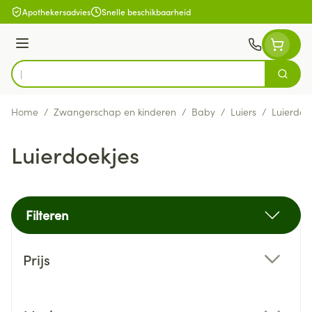
Ga naar de inhoud
Apothekersadvies
Snelle beschikbaarheid
Menu
Zoek
Product, merk, categorie...
Home
/
Zwangerschap en kinderen
/
Baby
/
Luiers
/
Luierdoe
Luierdoekjes
Filteren
Doorgaan naar productlijst
Prijs
filter