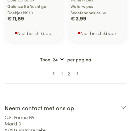
Galenco Bb Vochtige
Waterwipes
Doekjes Nf 70
Snoetendoekjes 60
€ 11,89
€ 3,99
Niet beschikbaar
Niet beschikbaar
Toon
per pagina
Pagina's
U lees momenteel pagina
Pagina
1
2
Neem contact met ons op
C.E. Farma BV
Markt 3
8780
Oostrozebeke