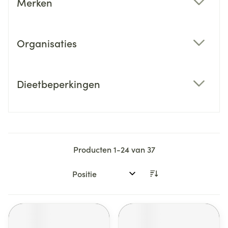
Merken
filter
Organisaties
filter
Dieetbeperkingen
filter
Producten
1
-
24
van
37
Sorteer op: