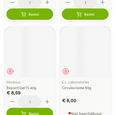
Bestel
Bestel
Geneesmiddel
Geneesmiddel
Madaus
E.L. Laboratories
Reparil Gel 1% 40g
Circulacreme 50g
€ 8,59
Aantal
€ 8,00
Niet beschikbaar
Bestel