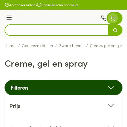
Ga naar de inhoud
Apothekersadvies
Snelle beschikbaarheid
Menu
Zoek
Product, merk, categorie...
Home
/
Geneesmiddelen
/
Zware benen
/
Creme, gel en spray
Creme, gel en spray
Filteren
Doorgaan naar productlijst
Prijs
filter