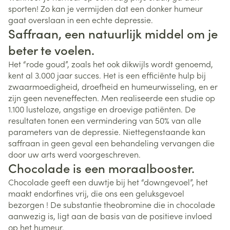
sporten! Zo kan je vermijden dat een donker humeur
gaat overslaan in een echte depressie.
Saffraan, een natuurlijk middel om je
beter te voelen.
Het “rode goud”, zoals het ook dikwijls wordt genoemd,
kent al 3.000 jaar succes. Het is een efficiënte hulp bij
zwaarmoedigheid, droefheid en humeurwisseling, en er
zijn geen neveneffecten. Men realiseerde een studie op
1.100 lusteloze, angstige en droevige patiënten. De
resultaten tonen een vermindering van 50% van alle
parameters van de depressie. Niettegenstaande kan
saffraan in geen geval een behandeling vervangen die
door uw arts werd voorgeschreven.
Chocolade is een moraalbooster.
Chocolade geeft een duwtje bij het “downgevoel”, het
maakt endorfines vrij, die ons een geluksgevoel
bezorgen ! De substantie theobromine die in chocolade
aanwezig is, ligt aan de basis van de positieve invloed
op het humeur.