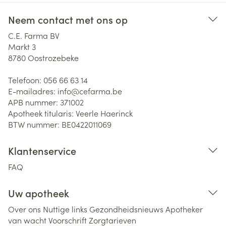
Neem contact met ons op
C.E. Farma BV
Markt 3
8780
Oostrozebeke
Telefoon:
056 66 63 14
E-mailadres:
info@
cefarma.be
APB nummer:
371002
Apotheek titularis:
Veerle Haerinck
BTW nummer:
BE0422011069
Klantenservice
FAQ
Uw apotheek
Over ons
Nuttige links
Gezondheidsnieuws
Apotheker
van wacht
Voorschrift
Zorgtarieven