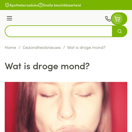
Ga naar de inhoud
Apothekersadvies
Snelle beschikbaarheid
Menu
Zoek
Product, merk, categorie...
Home
/
Gezondheidsnieuws
/
Wat is droge mond?
Wat is droge mond?