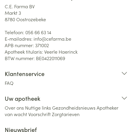
C.E. Farma BV
Markt 3
8780
Oostrozebeke
Telefoon:
056 66 63 14
E-mailadres:
info@
cefarma.be
APB nummer:
371002
Apotheek titularis:
Veerle Haerinck
BTW nummer:
BE0422011069
Klantenservice
FAQ
Uw apotheek
Over ons
Nuttige links
Gezondheidsnieuws
Apotheker
van wacht
Voorschrift
Zorgtarieven
Nieuwsbrief